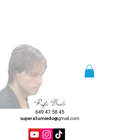
Rafa Budo
649 47 58 45
superatumiedo@
gmail.com