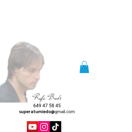
Rafa Budo
649 47 58 45
superatumiedo@
gmail.com