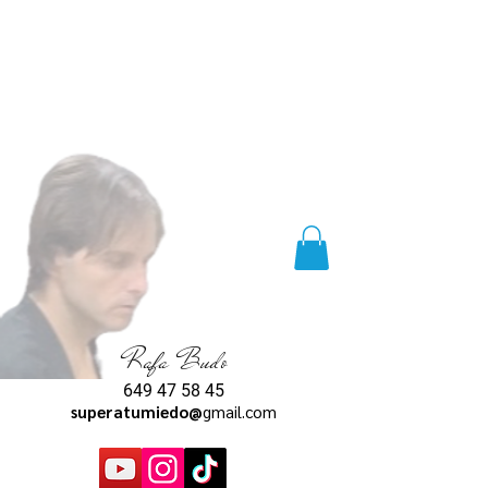
Rafa Budo
649 47 58 45
superatumiedo@
gmail.com